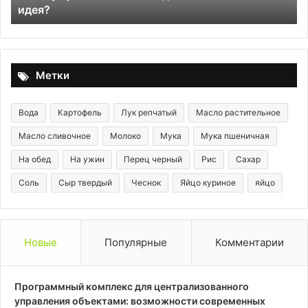
идея?
—
и
плохая
ос
идея?
ку
дл
ос
Метки
сл
Вода
Картофель
Лук репчатый
Масло растительное
Масло сливочное
Молоко
Мука
Мука пшеничная
На обед
На ужин
Перец черный
Рис
Сахар
Соль
Сыр твердый
Чеснок
Яйцо куриное
яйцо
Новые
Популярные
Комментарии
Программный комплекс для централизованного
управления объектами: возможности современных