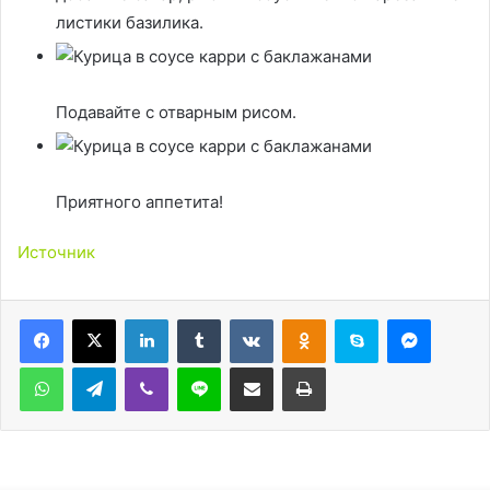
листики базилика.
Подавайте с отварным рисом.
Приятного аппетита!
Источник
LinkedIn
Tumblr
Вконтакте
Одноклассники
Skype
Messen
WhatsApp
Telegram
Viber
Line
Поделиться через электронную почту
Печатать