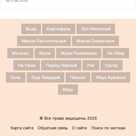
17.06.2026
Вода
Картофель
Лук Репчатый
Масло Растительное
Масло Сливочное
Молоко
Мука
Мука Пшеничная
На Обед
На Ужин
Перец Черный
Рис
Сахар
Соль
Сыр Твердый
Чеснок
Яйцо Куриное
Яйцо
© Все права защищены 2026
Карта сайта
Обратная связь
О сайте
Поиск по меткам