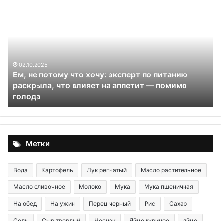
Как
выбрать
ресторан:
секреты
удачного
выбора
по питанию
07.01.2026
 — помимо
Как выбрать ресторан: секреты удачн
выбора
Метки
Вода
Картофель
Лук репчатый
Масло растительное
Масло сливочное
Молоко
Мука
Мука пшеничная
На обед
На ужин
Перец черный
Рис
Сахар
Соль
Сыр твердый
Чеснок
Яйцо куриное
яйцо