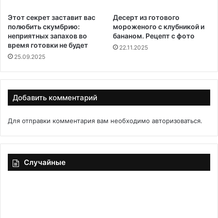
Этот секрет заставит вас
Десерт из готового
полюбить скумбрию:
мороженого с клубникой и
неприятных запахов во
бананом. Рецепт с фото
время готовки не будет
22.11.2025
25.09.2025
Добавить комментарий
Для отправки комментария вам необходимо
авторизоваться
.
Случайные
Варить
Ди
уже
на
не
ил
захочется
са