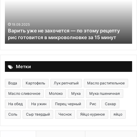
—
бо
по
ка
этому
ра
рецепту
их
19.09.2025
Варить уже не захочется — по этому рецепту
рис
в
рис готовится в микроволновке за 15 минут
готовится
ре
в
микроволновке
за
15
Метки
минут
Вода
Картофель
Лук репчатый
Масло растительное
Масло сливочное
Молоко
Мука
Мука пшеничная
На обед
На ужин
Перец черный
Рис
Сахар
Соль
Сыр твердый
Чеснок
Яйцо куриное
яйцо