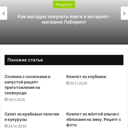
пты
Реце
ь книги в интернет-
Как стать инструкт
Лабиринт
Похожие статьи
Солянка с сосисками и
Компот из клубники
капустой рецепт
20.11.2025
приготовления на
сковороде
16.11.2025
Салат из крабовых палочек
Компот из жёлтой алычи с
и кукурузы
яблоками на зиму. Рецепт с
фото
24.10.2025