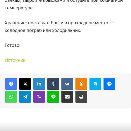
банкам, закройте крышками и остудите при комнатной
температуре.
Хранение: поставьте банки в прохладное место —
холодное погреб или холодильник.
Готово!
Источник
LinkedIn
Tumblr
Вконтакте
Одноклассники
Skype
Messen
WhatsApp
Telegram
Viber
Line
Поделиться через электронную почту
Печатать