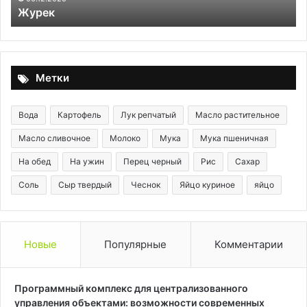
Рийет из курицы
Метки
Вода
Картофель
Лук репчатый
Масло растительное
Масло сливочное
Молоко
Мука
Мука пшеничная
На обед
На ужин
Перец черный
Рис
Сахар
Соль
Сыр твердый
Чеснок
Яйцо куриное
яйцо
Новые
Популярные
Комментарии
Программный комплекс для централизованного
управления объектами: возможности современных