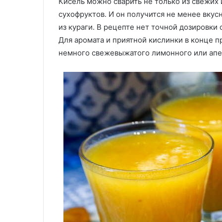
Кисель можно сварить не только из свежих 
болгарский
продукты
Никакой «каши»! Шеф-повар
24.09.2025
перец
падает
сухофруктов. И он получится не менее вкус
готовит болгарский перец так
Россияне отве
так
—
из кураги. В рецепте нет точной дозировки 
— всегда сохраняет цвет и
на молочные п
—
хорошо
Для аромата и приятной кислинки в конце п
форму
— хорошо это 
всегда
это
немного свежевыжатого лимонного или апе
сохраняет
или
цвет
плохо?
и
форму