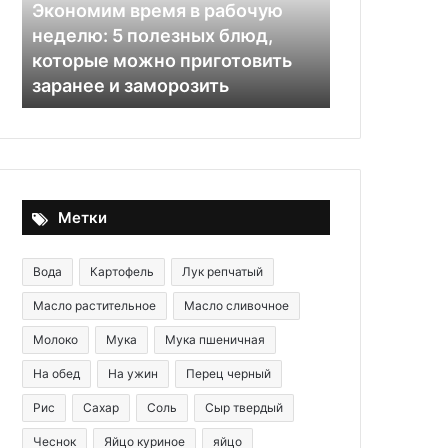
5
Экономим время в рабочую
полезных
—
неделю: 5 полезных блюд,
блюд,
е:
которые можно приготовить
которые
29.05.2020
заранее и заморозить
Печень по-
можно
приготовить
заранее
и
заморозить
Метки
Вода
Картофель
Лук репчатый
Масло растительное
Масло сливочное
Молоко
Мука
Мука пшеничная
На обед
На ужин
Перец черный
Рис
Сахар
Соль
Сыр твердый
Чеснок
Яйцо куриное
яйцо