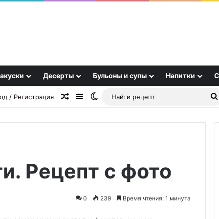
акуски
Десерты
Бульоны и супы
Напитки
С
Случайная статья
Sidebar
Switch skin
од / Регистрация
и. Рецепт с фото
Удаляйте
семена
из
0
239
Время чтения: 1 минута
томатов
—