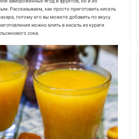
или замороженных ягод и фруктов, но и из
и
29.09.2025
любое
ным. Рассказываем, как просто приготовить кисель
рнулись: спрос
Удаляйте семена из томатов 
блюдо
сахара, потому его вы можете добавить по вкусу.
родукты падает
и любое блюдо станет вкусне
станет
риготовления можно влить в кисель из кураги
или плохо?
почему это важно
вкуснее:
льсинового сока.
почему
это
важно