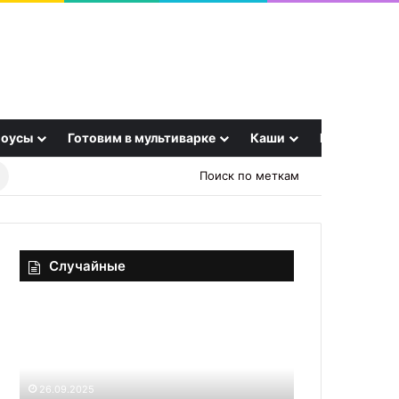
оусы
Готовим в мультиварке
Каши
Еще
Найти
Поиск по меткам
рецепт
Случайные
Экономим
Печень
время
по-
в
берлински
рабочую
неделю:
26.09.2025