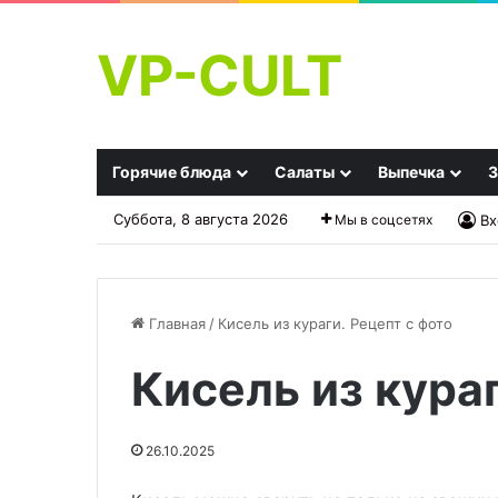
VP-CULT
Горячие блюда
Салаты
Выпечка
З
Суббота, 8 августа 2026
Мы в соцсетях
Вх
Главная
/
Кисель из кураги. Рецепт с фото
Кисель из кураг
Никакой
Россияне
«каши»!
отвернулись:
Шеф-
спрос
26.10.2025
повар
на
готовит
молочные
22.09.2025