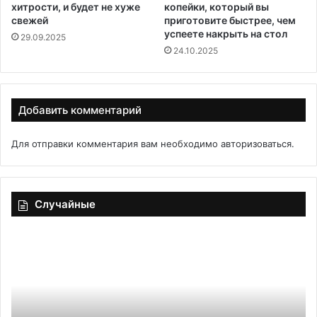
хитрости, и будет не хуже
копейки, который вы
свежей
приготовите быстрее, чем
успеете накрыть на стол
29.09.2025
24.10.2025
Добавить комментарий
Для отправки комментария вам необходимо
авторизоваться
.
Случайные
Продукты
Ли
питания
до
оптом:
ко
доступные
для
бизнеса