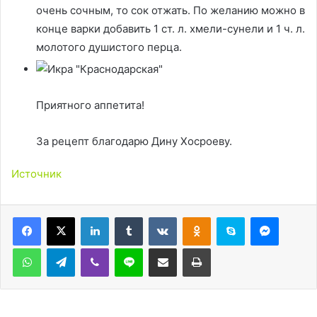
очень сочным, то сок отжать. По желанию можно в
конце варки добавить 1 ст. л. хмели-сунели и 1 ч. л.
молотого душистого перца.
Приятного аппетита!
За рецепт благодарю Дину Хосроеву.
Источник
LinkedIn
Tumblr
Вконтакте
Одноклассники
Skype
Messen
WhatsApp
Telegram
Viber
Line
Поделиться через электронную почту
Печатать