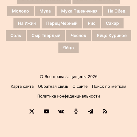
Молоко
Мука
Мука Пшеничная
На Обед
На Ужин
Перец Черный
Рис
Сахар
Соль
Сыр Твердый
Чеснок
Яйцо Куриное
Яйцо
© Все права защищены 2026
Карта сайта
Обратная связь
О сайте
Поиск по меткам
Политика конфиденциальности
X
YouTube
vk.com
Одноклассники
Telegram
RSS