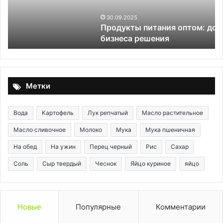
решения
30.09.2025
Продукты питания оптом: доступные для
бизнеса решения
Метки
Вода
Картофель
Лук репчатый
Масло растительное
Масло сливочное
Молоко
Мука
Мука пшеничная
На обед
На ужин
Перец черный
Рис
Сахар
Соль
Сыр твердый
Чеснок
Яйцо куриное
яйцо
Новые
Популярные
Комментарии