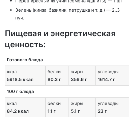
Перец красный жгучий (семена удалить!) — 1 шт
Зелень (кинза, базилик, петрушка и т. д.) — 2..3
пуч.
Пищевая и энергетическая
ценность:
Готового блюда
ккал
белки
жиры
углеводы
5918.5 ккал
80.3 г
356.6 г
1614.7 г
100 г блюда
ккал
белки
жиры
углеводы
84.2 ккал
1.1 г
5.1 г
23 г