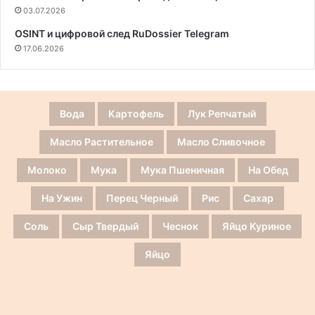
03.07.2026
OSINT и цифровой след RuDossier Telegram
17.06.2026
Вода
Картофель
Лук Репчатый
Масло Растительное
Масло Сливочное
Молоко
Мука
Мука Пшеничная
На Обед
На Ужин
Перец Черный
Рис
Сахар
Соль
Сыр Твердый
Чеснок
Яйцо Куриное
Яйцо