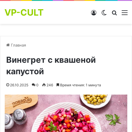
VP-CULT
Войти
Switch skin
Найти
М
Главная
Винегрет с квашеной
капустой
26.10.2025
0
246
Время чтения: 1 минута