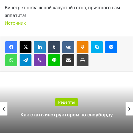
Винегрет с квашеной капустой готов, приятного вам
аппетита!
Источник
LinkedIn
Tumblr
Вконтакте
Одноклассники
Skype
Messen
WhatsApp
Telegram
Viber
Line
Поделиться через электронную почту
Печатать
Рецепты
Как стать инструктором по сноуборду