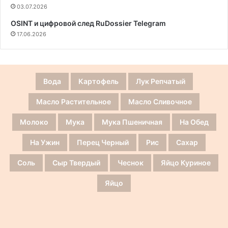
03.07.2026
OSINT и цифровой след RuDossier Telegram
17.06.2026
Вода
Картофель
Лук Репчатый
Масло Растительное
Масло Сливочное
Молоко
Мука
Мука Пшеничная
На Обед
На Ужин
Перец Черный
Рис
Сахар
Соль
Сыр Твердый
Чеснок
Яйцо Куриное
Яйцо