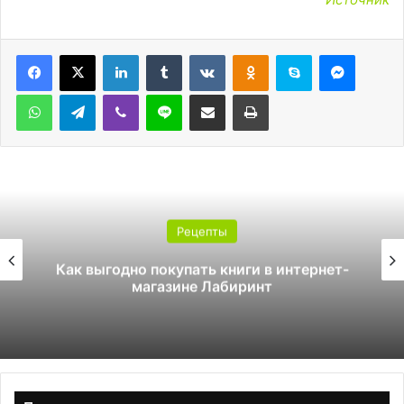
LinkedIn
Tumblr
Вконтакте
Одноклассники
Skype
Messen
WhatsApp
Telegram
Viber
Line
Поделиться через электронную почту
Печатать
Рецепты
 интернет-
Как стать инструктором по 