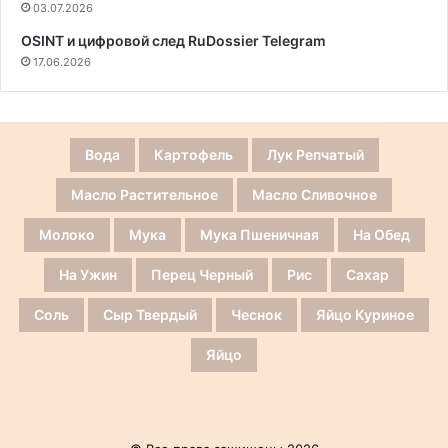
03.07.2026
OSINT и цифровой след RuDossier Telegram
17.06.2026
Вода
Картофель
Лук Репчатый
Масло Растительное
Масло Сливочное
Молоко
Мука
Мука Пшеничная
На Обед
На Ужин
Перец Черный
Рис
Сахар
Соль
Сыр Твердый
Чеснок
Яйцо Куриное
Яйцо