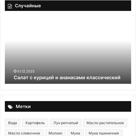
Случайные
Салат
Зе
с
шо
курицей
гл
и
дл
ананасами
эк
классический
и
то
01.12.2025
Салат с курицей и ананасами классический
Метки
Вода
Картофель
Лук репчатый
Масло растительное
Масло сливочное
Молоко
Мука
Мука пшеничная