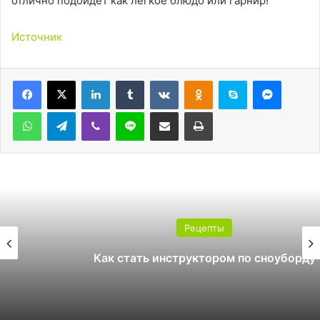
отлично подойдет как лёгкое блюдо или гарнир!
Источник
LinkedIn
Tumblr
Вконтакте
Одноклассники
Skype
Messen
WhatsApp
Telegram
Viber
Line
Поделиться через электронную почту
Печатать
Рецепты
Как стать инструктором по сноуборду