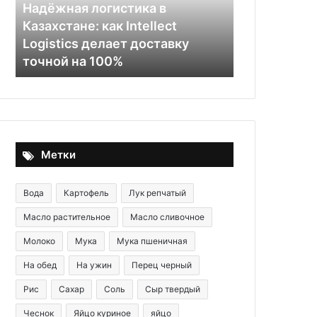
Intellect
Надёжная логистика в
Logistics
й
Казахстане: как Intellect
делает
б
Logistics делает доставку
доставку
29.05.2020
точной на 100%
Соус из про
точной
на
100%
Метки
Вода
Картофель
Лук репчатый
Масло растительное
Масло сливочное
Молоко
Мука
Мука пшеничная
На обед
На ужин
Перец черный
Рис
Сахар
Соль
Сыр твердый
Чеснок
Яйцо куриное
яйцо