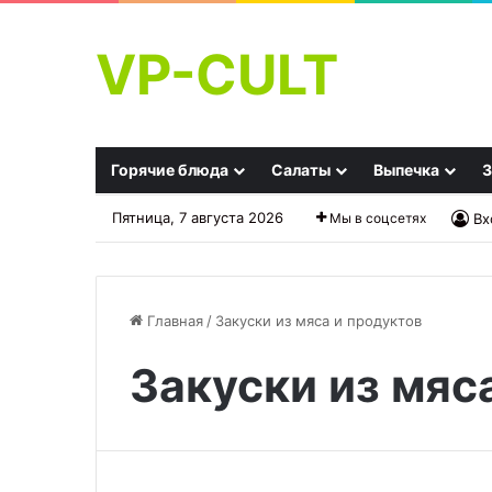
VP-CULT
Горячие блюда
Салаты
Выпечка
З
Пятница, 7 августа 2026
Мы в соцсетях
Вх
Главная
/
Закуски из мяса и продуктов
Закуски из мяс
Рийет
из
курицы