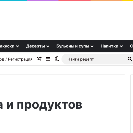
акуски
Десерты
Бульоны и супы
Напитки
С
Случайная статья
Sidebar
Switch skin
од / Регистрация
а и продуктов
Стейк
су-
вид
в
посудомоечной