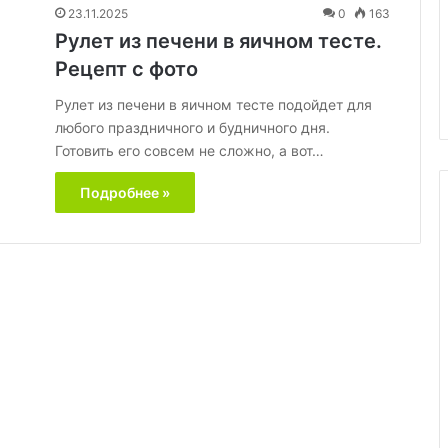
машине:
23.11.2025
0
163
04.10.2025
миф
Стейк су-вид в посудомоечно
Рулет из печени в яичном тесте.
или
машине: миф или новый спосо
Рецепт с фото
новый
цы
создания шедевра?
способ
Рулет из печени в яичном тесте подойдет для
создания
любого праздничного и будничного дня.
шедевра?
Готовить его совсем не сложно, а вот…
Подробнее »