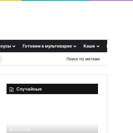
оусы
Готовим в мультиварке
Каши
Еще
Найти
Поиск по меткам
рецепт
Случайные
Надёжная
Соус
логистика
из
в
простокваши
Казахстане:
от
как
Ю.В.
24.10.2025