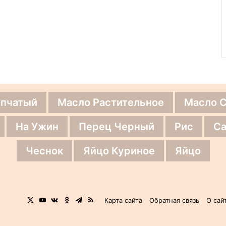
епчатый
Масло Растительное
Масло 
На Ужин
Перец Черный
Рис
Са
Чеснок
Яйцо Куриное
Яйцо
X
YouTube
vk.com
Одноклассники
Telegram
RSS
Карта сайта
Обратная связь
О сай