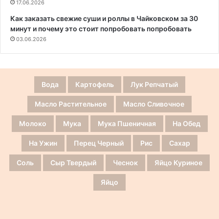
17.06.2026
Как заказать свежие суши и роллы в Чайковском за 30
минут и почему это стоит попробовать попробовать
03.06.2026
Вода
Картофель
Лук Репчатый
Масло Растительное
Масло Сливочное
Молоко
Мука
Мука Пшеничная
На Обед
На Ужин
Перец Черный
Рис
Сахар
Соль
Сыр Твердый
Чеснок
Яйцо Куриное
Яйцо