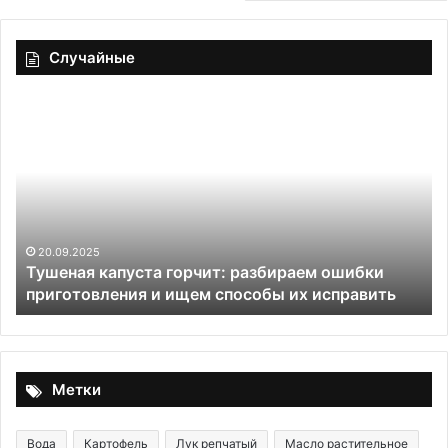
Случайные
Тушеная
Ба
капуста
ти
горчит:
эк
разбираем
на
ошибки
дл
приготовления
на
и
це
ищем
20.09.2025
Тушеная капуста горчит: разбираем ошибки
способы
приготовления и ищем способы их исправить
их
исправить
Метки
Вода
Картофель
Лук репчатый
Масло растительное