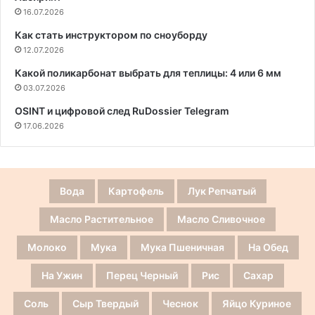
16.07.2026
Как стать инструктором по сноуборду
12.07.2026
Какой поликарбонат выбрать для теплицы: 4 или 6 мм
03.07.2026
OSINT и цифровой след RuDossier Telegram
17.06.2026
Вода
Картофель
Лук Репчатый
Масло Растительное
Масло Сливочное
Молоко
Мука
Мука Пшеничная
На Обед
На Ужин
Перец Черный
Рис
Сахар
Соль
Сыр Твердый
Чеснок
Яйцо Куриное