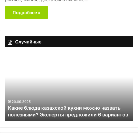
Подробнее »
Случайные
Какие
Ш
блюда
по
казахской
да
кухни
ре
можно
эк
назвать
уж
полезными?
дл
Эксперты
по
20.09.2025
Какие блюда казахской кухни можно назвать
предложили
—
полезными? Эксперты предложили 6 вариантов
6
15
вариантов
ми
и
го