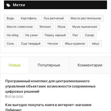
Метки
Вода
Картофель
Лук репчатый
Масло растительное
Масло сливочное
Молоко
Мука
Мука пшеничная
На обед
На ужин
Перец черный
Рис
Сахар
Соль
Сыр твердый
Чеснок
Яйцо куриное
яйцо
Новые
Популярные
Комментарии
Программный комплекс для централизованного
управления объектами: возможности современных
цифровых решений
07.08.2026
Как выгодно покупать книги в интернет-магазине
Лабиринт