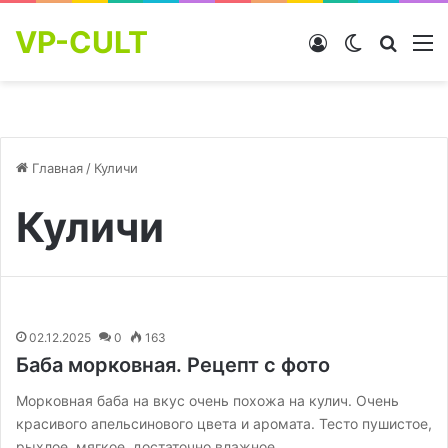
VP-CULT
Войти
Switch skin
Найти
М
Главная
/
Куличи
Куличи
02.12.2025
0
163
Баба морковная. Рецепт с фото
Морковная баба на вкус очень похожа на кулич. Очень
красивого апельсинового цвета и аромата. Тесто пушистое,
рыхлое, мягкое, достаточно влажное.…