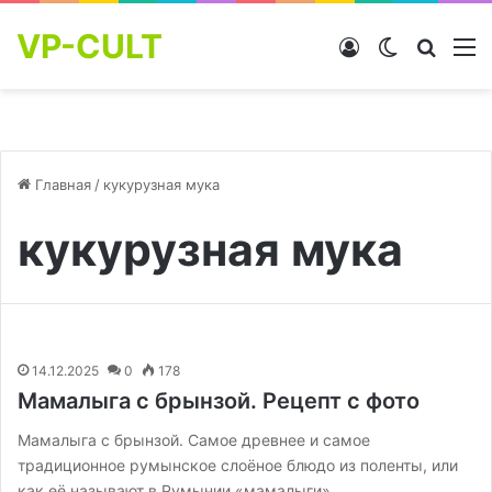
VP-CULT
Войти
Switch skin
Найти
М
Главная
/
кукурузная мука
кукурузная мука
14.12.2025
0
178
Мамалыга с брынзой. Рецепт с фото
Мамалыга с брынзой. Самое древнее и самое
традиционное румынское слоёное блюдо из поленты, или
как её называют в Румынии «мамалыги».…