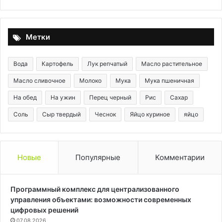
Метки
Вода
Картофель
Лук репчатый
Масло растительное
Масло сливочное
Молоко
Мука
Мука пшеничная
На обед
На ужин
Перец черный
Рис
Сахар
Соль
Сыр твердый
Чеснок
Яйцо куриное
яйцо
Новые
Популярные
Комментарии
Программный комплекс для централизованного
управления объектами: возможности современных
цифровых решений
07.08.2026