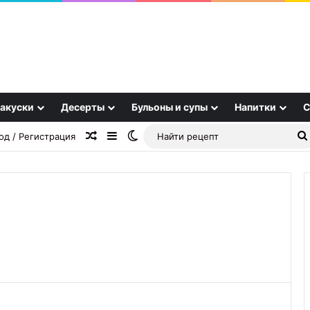
акуски
Десерты
Бульоны и супы
Напитки
С
Случайная статья
Sidebar
Switch skin
од / Регистрация
Сельдь
горячего
копчения