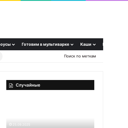
оусы
Готовим в мультиварке
Каши
Еще
Найти
Поиск по меткам
рецепт
Случайные
Как
Панкейки
выбрать
на
идеальный
кефире
виноград:
классические
советы
на
25.09.2025