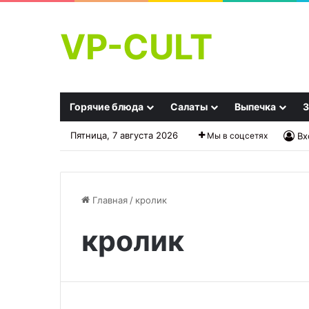
VP-CULT
Горячие блюда
Салаты
Выпечка
З
Пятница, 7 августа 2026
Мы в соцсетях
Вх
Главная
/
кролик
кролик
Куриные
голени
с
рисом
«Простецкие»