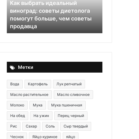
диетолога
сковороде
Как выбрать идеальный
помогут
виноград: советы диетолога
06.12.2025
больше,
помогут больше, чем советы
Панкейки на
чем
продавца
классически
советы
продавца
Метки
Вода
Картофель
Лук репчатый
Масло растительное
Масло сливочное
Молоко
Мука
Мука пшеничная
На обед
На ужин
Перец черный
Рис
Сахар
Соль
Сыр твердый
Чеснок
Яйцо куриное
яйцо