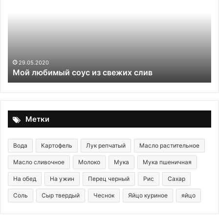
с
фаршем
и
рисом
в
кастрюле
03.11.2025
Фаршированные перцы с фаршем и 
слив
кастрюле
Метки
Вода
Картофель
Лук репчатый
Масло растительное
Масло сливочное
Молоко
Мука
Мука пшеничная
На обед
На ужин
Перец черный
Рис
Сахар
Соль
Сыр твердый
Чеснок
Яйцо куриное
яйцо