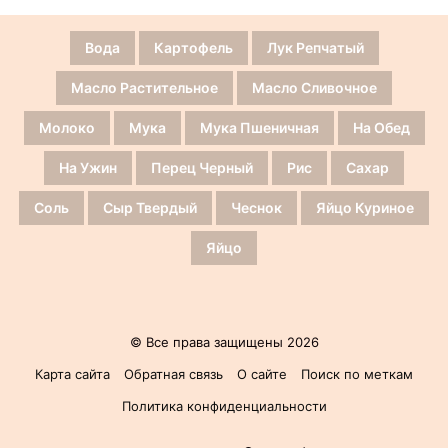
Вода
Картофель
Лук Репчатый
Масло Растительное
Масло Сливочное
Молоко
Мука
Мука Пшеничная
На Обед
На Ужин
Перец Черный
Рис
Сахар
Соль
Сыр Твердый
Чеснок
Яйцо Куриное
Яйцо
© Все права защищены 2026
Карта сайта
Обратная связь
О сайте
Поиск по меткам
Политика конфиденциальности