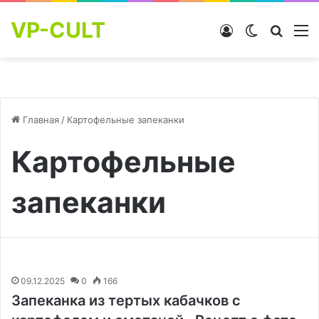
VP-CULT
Войти
Switch skin
Найти
М
Главная
/
Картофельные запеканки
Картофельные
запеканки
09.12.2025
0
166
Запеканка из тертых кабачков с