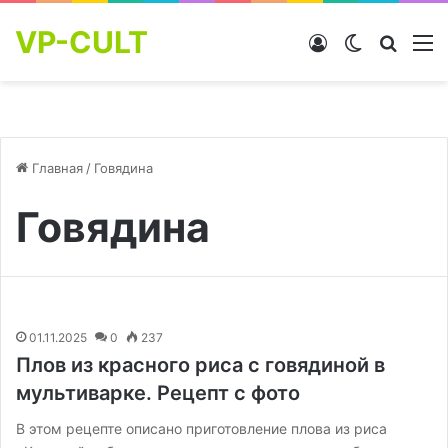
VP-CULT
Войти
Switch skin
Найти
М
Главная
/
Говядина
Говядина
01.11.2025
0
237
Плов из красного риса с говядиной в
мультиварке. Рецепт с фото
В этом рецепте описано приготовление плова из риса