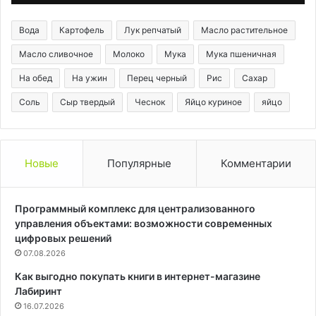
жесткими
Вода
Картофель
Лук репчатый
Масло растительное
Масло сливочное
Молоко
Мука
Мука пшеничная
На обед
На ужин
Перец черный
Рис
Сахар
Соль
Сыр твердый
Чеснок
Яйцо куриное
яйцо
Новые
Популярные
Комментарии
Программный комплекс для централизованного
управления объектами: возможности современных
цифровых решений
07.08.2026
Как выгодно покупать книги в интернет-магазине
Лабиринт
16.07.2026