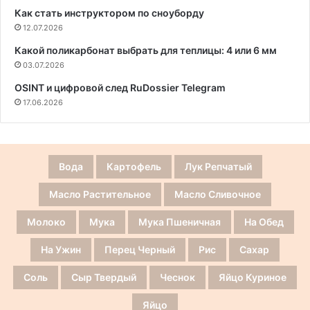
Как стать инструктором по сноуборду
12.07.2026
Какой поликарбонат выбрать для теплицы: 4 или 6 мм
03.07.2026
OSINT и цифровой след RuDossier Telegram
17.06.2026
Вода
Картофель
Лук Репчатый
Масло Растительное
Масло Сливочное
Молоко
Мука
Мука Пшеничная
На Обед
На Ужин
Перец Черный
Рис
Сахар
Соль
Сыр Твердый
Чеснок
Яйцо Куриное
Яйцо