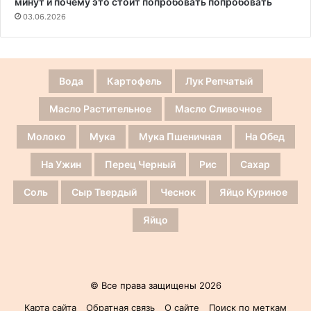
минут и почему это стоит попробовать попробовать
03.06.2026
Вода
Картофель
Лук Репчатый
Масло Растительное
Масло Сливочное
Молоко
Мука
Мука Пшеничная
На Обед
На Ужин
Перец Черный
Рис
Сахар
Соль
Сыр Твердый
Чеснок
Яйцо Куриное
Яйцо
© Все права защищены 2026
Карта сайта
Обратная связь
О сайте
Поиск по меткам