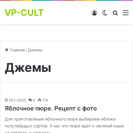
VP-CULT
Войти
Switch skin
Найти
М
Главная
/
Джемы
Джемы
29.11.2025
0
174
Яблочное пюре. Рецепт с фото
Для приготовления яблочного пюре выбираем яблоки
полутвёрдых сортов. У нас это пюре идёт к овсяной каше
на завтрак, к свиному…