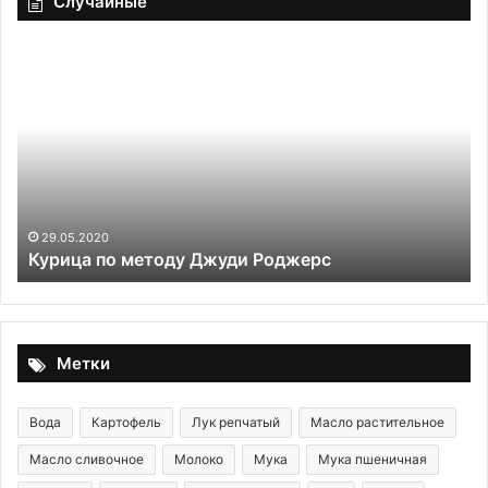
Случайные
Нарезка
для
праздника
из
маринованной
свинины
29.05.2020
Нарезка для праздника из маринованной
свинины
Метки
Вода
Картофель
Лук репчатый
Масло растительное
Масло сливочное
Молоко
Мука
Мука пшеничная