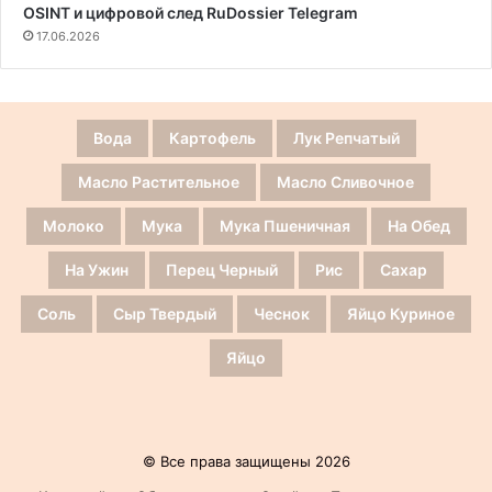
OSINT и цифровой след RuDossier Telegram
17.06.2026
Вода
Картофель
Лук Репчатый
Масло Растительное
Масло Сливочное
Молоко
Мука
Мука Пшеничная
На Обед
На Ужин
Перец Черный
Рис
Сахар
Соль
Сыр Твердый
Чеснок
Яйцо Куриное
Яйцо
© Все права защищены 2026