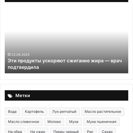
Эти
Мо
продукты
с
ускоряют
м
сжигание
пр
жира
пр
—
м
врач
бы
подтвердила
оп
23.09.2025
Эти продукты ускоряют сжигание жира — врач
пр
подтвердила
эк
Метки
Вода
Картофель
Лук репчатый
Масло растительное
Масло сливочное
Молоко
Мука
Мука пшеничная
На обед
На ужин
Перец черный
Рис
Сахар