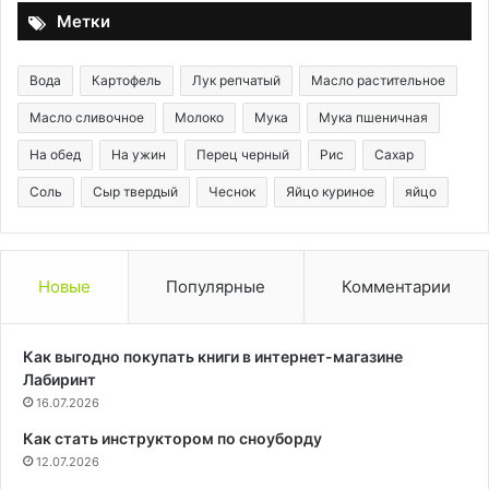
Метки
Вода
Картофель
Лук репчатый
Масло растительное
Масло сливочное
Молоко
Мука
Мука пшеничная
На обед
На ужин
Перец черный
Рис
Сахар
Соль
Сыр твердый
Чеснок
Яйцо куриное
яйцо
Новые
Популярные
Комментарии
Как выгодно покупать книги в интернет-магазине
Лабиринт
16.07.2026
Как стать инструктором по сноуборду
12.07.2026