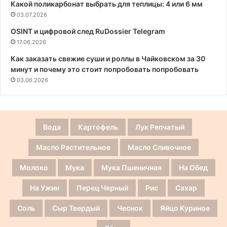
Какой поликарбонат выбрать для теплицы: 4 или 6 мм
03.07.2026
OSINT и цифровой след RuDossier Telegram
17.06.2026
Как заказать свежие суши и роллы в Чайковском за 30
минут и почему это стоит попробовать попробовать
03.06.2026
Вода
Картофель
Лук Репчатый
Масло Растительное
Масло Сливочное
Молоко
Мука
Мука Пшеничная
На Обед
На Ужин
Перец Черный
Рис
Сахар
Соль
Сыр Твердый
Чеснок
Яйцо Куриное