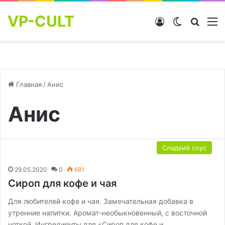
VP-CULT
Войти
Switch skin
Найти
М
Главная
/
Анис
Анис
Сладкий соус
29.05.2020
0
681
Сироп для кофе и чая
Для любителей кофе и чая. Замечательная добавка в
утренние напитки. Аромат-необыкновенный, с восточной
ноткой. Ингредиенты для «Сироп для кофе и…