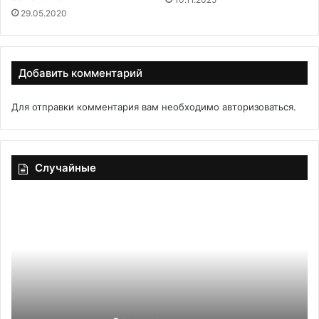
29.05.2020
Добавить комментарий
Для отправки комментария вам необходимо
авторизоваться
.
Случайные
Печенье
Ид
«Минутка»
пи
дл
ве
за
ка
за
20