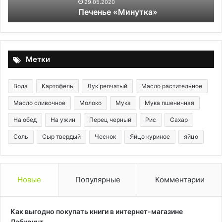
ми
29.05.2020
Печенье «Минутка»
со
ку
ше
с
по
Метки
на
Вода
Картофель
Лук репчатый
Масло растительное
Масло сливочное
Молоко
Мука
Мука пшеничная
На обед
На ужин
Перец черный
Рис
Сахар
Соль
Сыр твердый
Чеснок
Яйцо куриное
яйцо
Новые
Популярные
Комментарии
Как выгодно покупать книги в интернет-магазине
Лабиринт