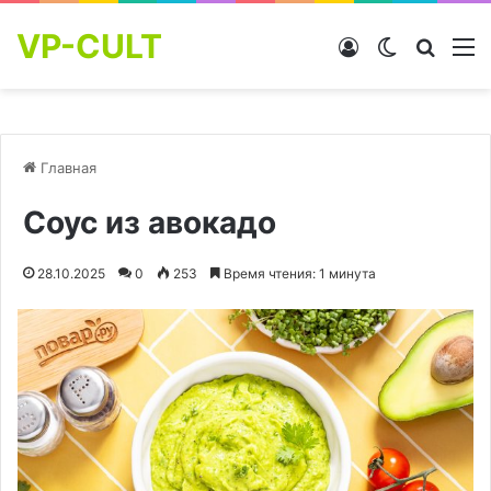
VP-CULT
Войти
Switch skin
Найти
М
Главная
Соус из авокадо
28.10.2025
0
253
Время чтения: 1 минута