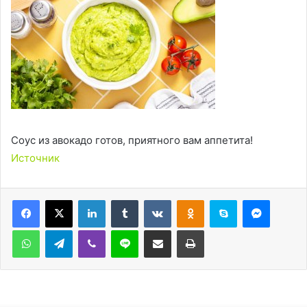
Соус из авокадо готов, приятного вам аппетита!
Источник
LinkedIn
Tumblr
Вконтакте
Одноклассники
Skype
Messen
WhatsApp
Telegram
Viber
Line
Поделиться через электронную почту
Печатать