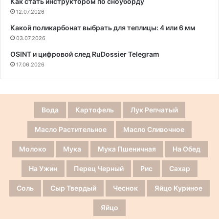
Как стать инструктором по сноуборду
12.07.2026
Какой поликарбонат выбрать для теплицы: 4 или 6 мм
03.07.2026
OSINT и цифровой след RuDossier Telegram
17.06.2026
Вода
Картофель
Лук Репчатый
Масло Растительное
Масло Сливочное
Молоко
Мука
Мука Пшеничная
На Обед
На Ужин
Перец Черный
Рис
Сахар
Соль
Сыр Твердый
Чеснок
Яйцо Куриное
Яйцо