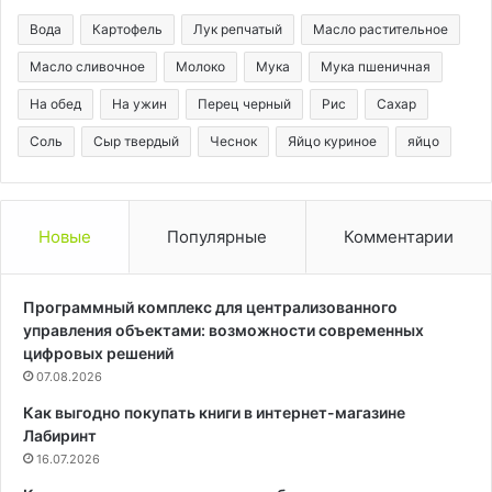
Вода
Картофель
Лук репчатый
Масло растительное
Масло сливочное
Молоко
Мука
Мука пшеничная
На обед
На ужин
Перец черный
Рис
Сахар
Соль
Сыр твердый
Чеснок
Яйцо куриное
яйцо
Новые
Популярные
Комментарии
Программный комплекс для централизованного
управления объектами: возможности современных
цифровых решений
07.08.2026
Как выгодно покупать книги в интернет-магазине
Лабиринт
16.07.2026