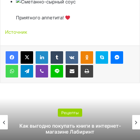
Приятного аппетита!
Источник
LinkedIn
Tumblr
Вконтакте
Одноклассники
Skype
Messen
WhatsApp
Telegram
Viber
Line
Поделиться через электронную почту
Печатать
Рецепты
покупать книги в интернет-
Как стать и
газине Лабиринт