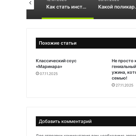
Как выгодно покупать книги в интернет-магазине Лабиринт
Как стать инструктором по сноуборду
Какой поликарбонат 
Похожие статьи
Классический соус
Не просто 
«Маринара»
гениальный
ужина, кот
07.11.2025
семью!
27.11.2025
Добавить комментарий
Для отправки комментария вам необходимо
авто