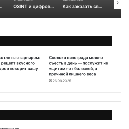
выбрать для теплицы: 4 или 6 мм
OSINT и цифровой след RuDossier Telegram
Как заказать свежие суши и роллы в Чайковском за 30 минут и почему это стоит попробовать попробовать
котлеты с гарниром:
Сколько винограда можно
 рецепт вкусного
съесть в день — послужит не
орое покорит вашу
«щитом» от болезней, а
причиной лишнего веса
26.09.2025
ризоваться
.