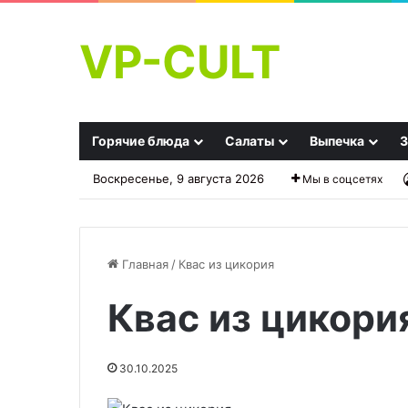
VP-CULT
Горячие блюда
Салаты
Выпечка
З
Воскресенье, 9 августа 2026
Мы в соцсетях
Главная
/
Квас из цикория
Квас из цикори
Делаем
Хрустящая
хрустящий
корочка
жареный
гарантирована,
30.10.2025
лук
если
в
полагаться
25.09.2025