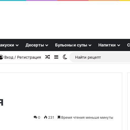
акуски
Десерты
Бульоны и супы
Напитки
С
Случайная статья
Sidebar
Switch skin
Вход / Регистрация
я
Можно
ли
пить
0
231
Время чтения меньше минуты
минеральную
воду