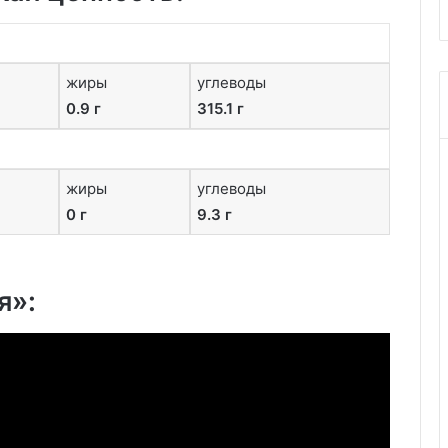
жиры
углеводы
0.9 г
315.1 г
жиры
углеводы
0 г
9.3 г
я»: