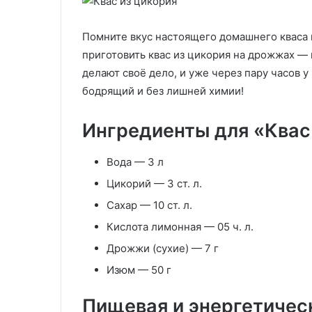
домашних
на
Хрустящая ко
23.09.2025
условиях:
британский
Делаем хрустящий жареный
гарантирована
легче
способ
Помните вкус настоящего домашнего кваса и
лук в домашних условиях:
полагаться на
егкого!
жарить
приготовить квас из цикория на дрожжах —
легче легкого!
способ жарить
картошку
делают своё дело, и уже через пару часов 
бодрящий и без лишней химии!
Ингредиенты для «Квас 
Вода — 3 л
Цикорий — 3 ст. л.
Сахар — 10 ст. л.
Кислота лимонная — 05 ч. л.
Дрожжи (сухие) — 7 г
Изюм — 50 г
Пищевая и энергетичес