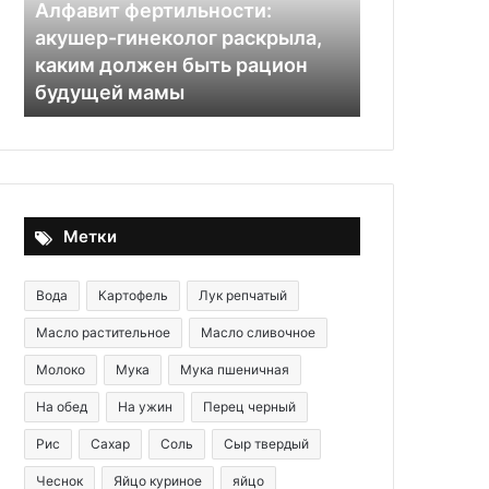
каким
уют
Алфавит фертильности:
должен
и
акушер-гинеколог раскрыла,
04.11.2025
быть
внимание
каким должен быть рацион
Кулинария 
рацион
к
будущей мамы
вкус, уют и
будущей
деталям
мамы
Метки
Вода
Картофель
Лук репчатый
Масло растительное
Масло сливочное
Молоко
Мука
Мука пшеничная
На обед
На ужин
Перец черный
Рис
Сахар
Соль
Сыр твердый
Чеснок
Яйцо куриное
яйцо