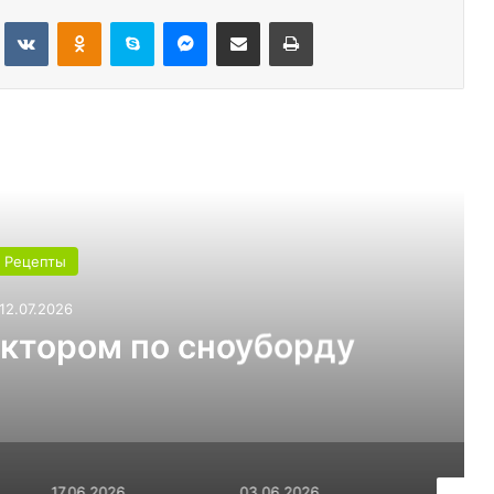
Tumblr
Вконтакте
Одноклассники
Skype
Messenger
Поделиться через электронную почту
Печатать
ь следующую
Рецепты
12.07.2026
уктором по сноуборду
17.06.2026
03.06.2026
17.03.20