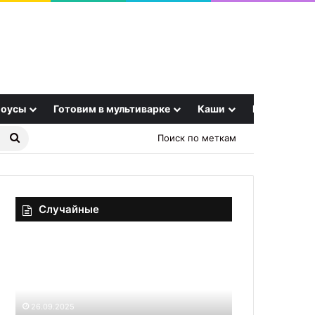
оусы
Готовим в мультиварке
Каши
Еще
Найти
Поиск по меткам
рецепт
Случайные
Алфавит
Кулинария
фертильности:
и
акушер-
фуршет-
гинеколог
банкет:
раскрыла,
вкус,
26.09.2025