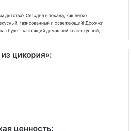
вместо
рочка
02.10.2025
обычной?
, если
Можно ли пить минеральную
Врач
з детства? Сегодня я покажу, как легко
 британский
воду вместо обычной? Врач
против,
 вкусный, газированный и освежающий! Дрожжи
 картошку
против, и вот почему
и
у вас будет настоящий домашний квас-вкусный,
вот
почему
из цикория»:
кая ценность: