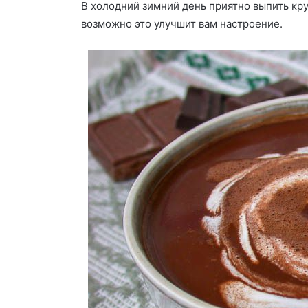
В холодний зимний день приятно выпить кр
мяса
«Замечательн
—
возможно это улучшит вам настроение.
фаршированные
этот
мяса — этот ва
29.05.2020
вариант
Соус «Песто» классический
креветками дл
с
креветками
для
гурманов