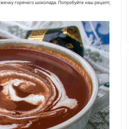
ужечку горячего шоколада. Попробуйте наш рецепт,
ые!»:
 перцы, но без
риант с
29.05.2020
я гурманов
Норвежский соус к семге