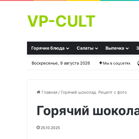
VP-CULT
Горячие блюда
Салаты
Выпечка
З
Воскресенье, 9 августа 2026
Мы в соцсетях
Главная
/
Горячий шоколад. Рецепт с фото
Горячий шокола
Соус
«Замечательные!»:
«Песто»
фаршированные
классический
перцы,
25.10.2025
но
без
28.09.2025