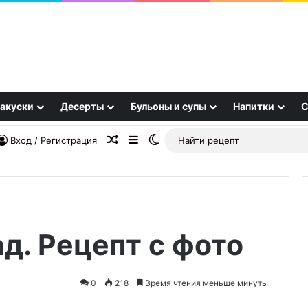
акуски
Десерты
Бульоны и супы
Напитки
С
Случайная статья
Sidebar
Switch skin
Вход / Регистрация
д. Рецепт с фото
Норвежский
соус
к
0
218
Время чтения меньше минуты
семге