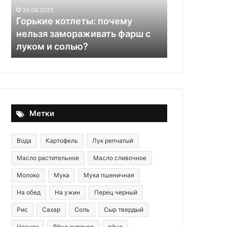
фарш
кто-
Почему нам
30.09.2025
с
то
Горькие котлеты: почему
слушать, ко
луком
рядом
нельзя замораживать фарш с
ест — экспе
и
ест
луком и солью?
необычном
солью?
—
эксперт
рассказал
о
необычном
явлении
Метки
Вода
Картофель
Лук репчатый
Масло растительное
Масло сливочное
Молоко
Мука
Мука пшеничная
На обед
На ужин
Перец черный
Рис
Сахар
Соль
Сыр твердый
Чеснок
Яйцо куриное
яйцо