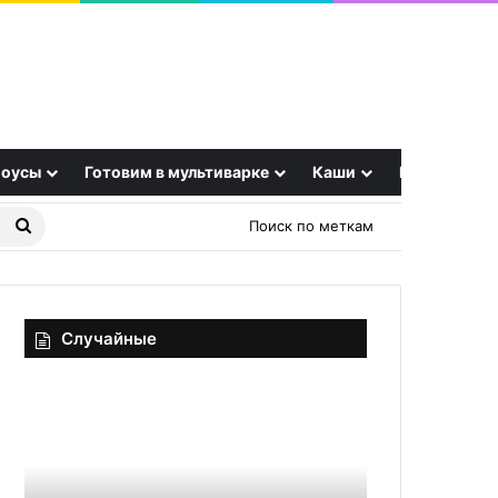
оусы
Готовим в мультиварке
Каши
Еще
Найти
Поиск по меткам
рецепт
Случайные
Горькие
Почему
котлеты:
нам
почему
неприятно
нельзя
слушать,
замораживать
когда
20.09.2025